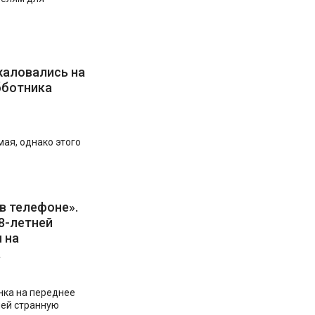
аловались на
бботника
мая, однако этого
в телефоне».
8-летней
 на
а
нка на переднее
ней странную