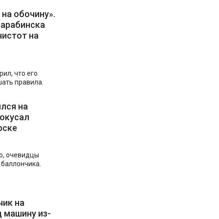
на обочину».
Барабинска
чистот на
ил, что его
шать правила.
лся на
покусал
рске
о, очевидцы
 баллончика.
чик на
 машину из-