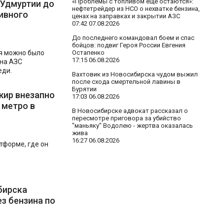
«Проблемы с топливом еще остаются»:
 Удмуртии до
нефтетрейдер из НСО о нехватке бензина,
ивного
ценах на заправках и закрытии АЗС
07:42 07.08.2026
До последнего командовал боем и спас
бойцов: подвиг Героя России Евгения
ся можно было
Остапенко
17:15 06.08.2026
 на АЗС
еди.
Вахтовик из Новосибирска чудом выжил
после схода смертельной лавины в
Бурятии
жир внезапно
17:03 06.08.2026
 метро в
В Новосибирске адвокат рассказал о
пересмотре приговора за убийство
"маньяку" Водолею - жертва оказалась
жива
16:27 06.08.2026
тформе, где он
бирска
з бензина по