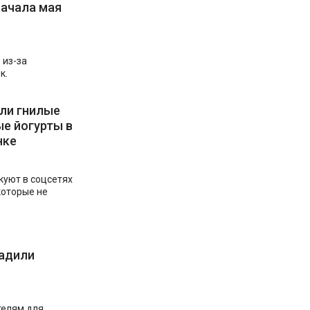
начала мая
 из-за
к.
ли гнилые
е йогурты в
нке
куют в соцсетях
которые не
садили
телям для