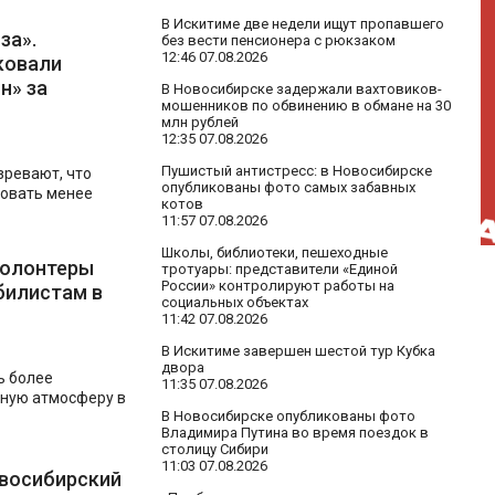
В Искитиме две недели ищут пропавшего
за».
без вести пенсионера с рюкзаком
12:46 07.08.2026
ковали
н» за
В Новосибирске задержали вахтовиков-
мошенников по обвинению в обмане на 30
млн рублей
12:35 07.08.2026
Пушистый антистресс: в Новосибирске
ревают, что
опубликованы фото самых забавных
зовать менее
котов
11:57 07.08.2026
Школы, библиотеки, пешеходные
волонтеры
тротуары: представители «Единой
России» контролируют работы на
билистам в
социальных объектах
11:42 07.08.2026
В Искитиме завершен шестой тур Кубка
двора
ь более
11:35 07.08.2026
ную атмосферу в
В Новосибирске опубликованы фото
Владимира Путина во время поездок в
столицу Сибири
11:03 07.08.2026
овосибирский