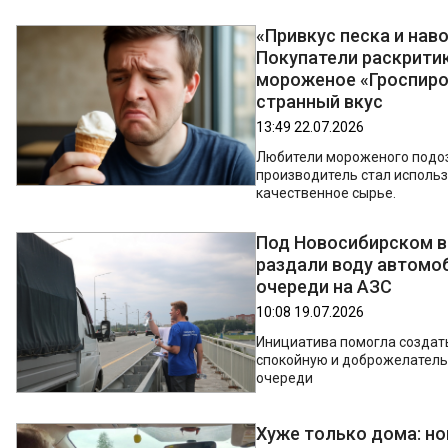
«Привкус песка и наво
Покупатели раскрити
мороженое «Гроспиро
странный вкус
13:49 22.07.2026
Любители мороженого подоз
производитель стал исполь
качественное сырье.
Под Новосибирском 
раздали воду автомо
очереди на АЗС
10:08 19.07.2026
Инициатива помогла создат
спокойную и доброжелатель
очереди
Хуже только дома: н