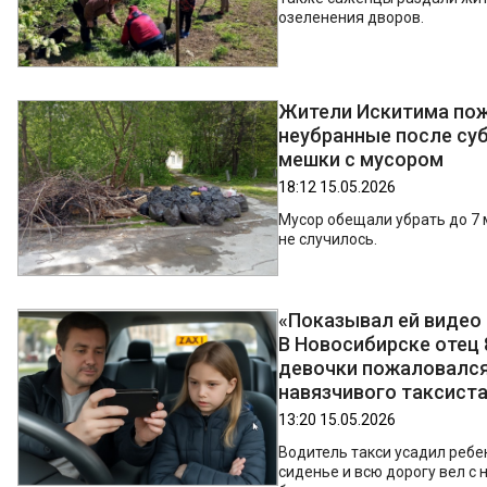
озеленения дворов.
Жители Искитима пож
неубранные после су
мешки с мусором
18:12 15.05.2026
Мусор обещали убрать до 7 
не случилось.
«Показывал ей видео 
В Новосибирске отец 
девочки пожаловался
навязчивого таксист
13:20 15.05.2026
Водитель такси усадил ребе
сиденье и всю дорогу вел с 