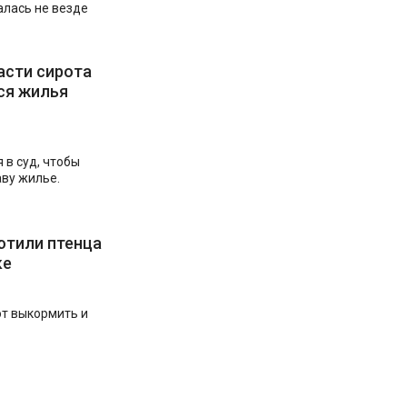
алась не везде
асти сирота
ся жилья
 в суд, чтобы
ву жилье.
ютили птенца
ке
т выкормить и