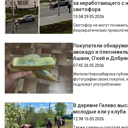
за неработающего с 
светофора
15:58 29.05.2026
Светофор не могут починить
бюрократических проволоче
Покупатели обнаружи
авокадо и плесневелы
Ашане, О'кей и Добря
07:45 26.05.2026
Жители Новосибирска публи
фотографии своих покупок, 
подлежат употреблению.
В деревне Гилево вы
молодые ели у клуба
12:38 16.05.2026
Также саженцы раздали жи