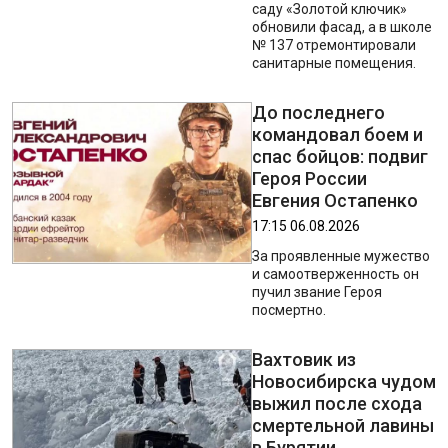
саду «Золотой ключик»
обновили фасад, а в школе
№ 137 отремонтировали
санитарные помещения.
До последнего
командовал боем и
спас бойцов: подвиг
Героя России
Евгения Остапенко
17:15 06.08.2026
За проявленные мужество
и самоотверженность он
пучил звание Героя
посмертно.
Вахтовик из
Новосибирска чудом
выжил после схода
смертельной лавины
в Бурятии