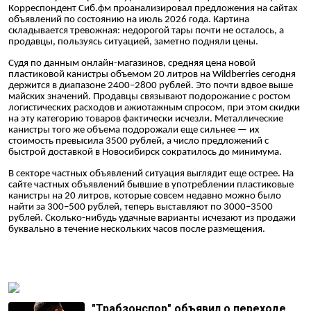
Корреспондент Сиб.фм проанализировал предложения на сайтах
объявлений по состоянию на июль 2026 года. Картина
складывается тревожная: недорогой тары почти не осталось, а
продавцы, пользуясь ситуацией, заметно подняли цены.
Судя по данным онлайн-магазинов, средняя цена новой
пластиковой канистры объемом 20 литров на Wildberries сегодня
держится в диапазоне 2400–2800 рублей. Это почти вдвое выше
майских значений. Продавцы связывают подорожание с ростом
логистических расходов и ажиотажным спросом, при этом скидки
на эту категорию товаров фактически исчезли. Металлические
канистры того же объема подорожали еще сильнее — их
стоимость превысила 3500 рублей, а число предложений с
быстрой доставкой в Новосибирск сократилось до минимума.
В секторе частных объявлений ситуация выглядит еще острее. На
сайте частных объявлений бывшие в употреблении пластиковые
канистры на 20 литров, которые совсем недавно можно было
найти за 300–500 рублей, теперь выставляют по 3000–3500
рублей. Сколько-нибудь удачные варианты исчезают из продажи
буквально в течение нескольких часов после размещения.
"Трабзонспор" объявил о переходе