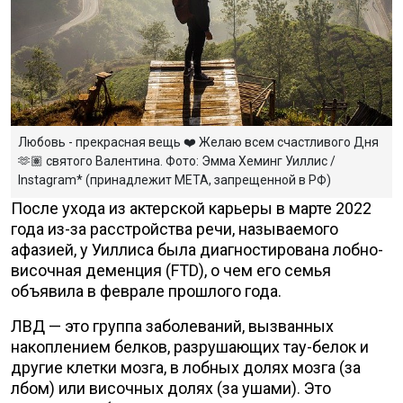
Любовь - прекрасная вещь ❤️ Желаю всем счастливого Дня
🫶🏽 святого Валентина. Фото: Эмма Хеминг Уиллис /
Instagram* (принадлежит META, запрещенной в РФ)
После ухода из актерской карьеры в марте 2022
года из-за расстройства речи, называемого
афазией, у Уиллиса была диагностирована лобно-
височная деменция (FTD), о чем его семья
объявила в феврале прошлого года.
ЛВД — это группа заболеваний, вызванных
накоплением белков, разрушающих тау-белок и
другие клетки мозга, в лобных долях мозга (за
лбом) или височных долях (за ушами). Это