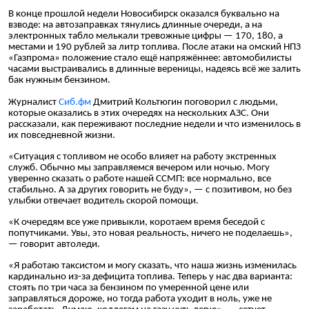
В конце прошлой недели Новосибирск оказался буквально на
взводе: на автозаправках тянулись длинные очереди, а на
электронных табло мелькали тревожные цифры — 170, 180, а
местами и 190 рублей за литр топлива. После атаки на омский НПЗ
«Газпрома» положение стало ещё напряжённее: автомобилисты
часами выстраивались в длинные вереницы, надеясь всё же залить
бак нужным бензином.
Журналист
Сиб.фм
Дмитрий Кольтюгин поговорил с людьми,
которые оказались в этих очередях на нескольких АЗС. Они
рассказали, как переживают последние недели и что изменилось в
их повседневной жизни.
«Ситуация с топливом не особо влияет на работу экстренных
служб. Обычно мы заправляемся вечером или ночью. Могу
уверенно сказать о работе нашей ССМП: все нормально, все
стабильно. А за других говорить не буду», — с позитивом, но без
улыбки отвечает водитель скорой помощи.
«К очередям все уже привыкли, коротаем время беседой с
попутчиками. Увы, это новая реальность, ничего не поделаешь»,
— говорит автоледи.
«Я работаю таксистом и могу сказать, что наша жизнь изменилась
кардинально из-за дефицита топлива. Теперь у нас два варианта:
стоять по три часа за бензином по умеренной цене или
заправляться дороже, но тогда работа уходит в ноль, уже не