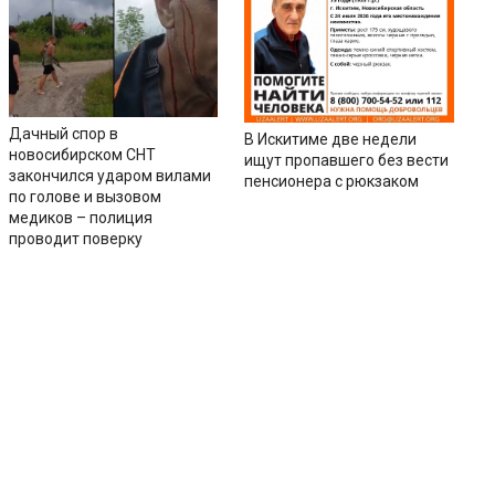
Дачный спор в
В Искитиме две недели
новосибирском СНТ
ищут пропавшего без вести
закончился ударом вилами
пенсионера с рюкзаком
по голове и вызовом
медиков – полиция
проводит поверку
ии
Контакты
Соцсети
ь
Вконтакте
Одноклассники