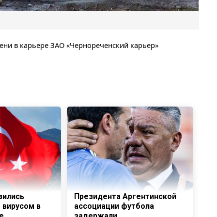
ремени в карьере ЗАО «Чернореченский карьер»
зились
Президента Аргентинской
 вирусом в
ассоциации футбола
е
задержали