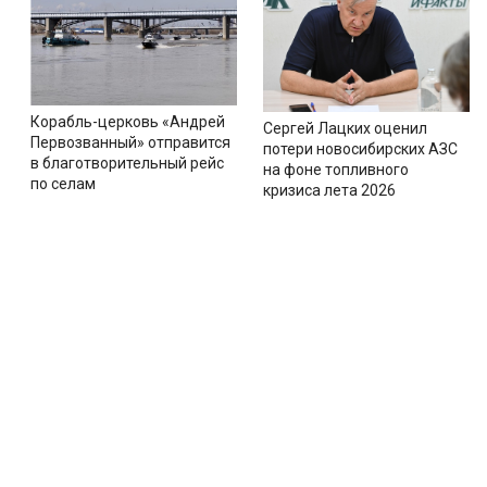
Корабль-церковь «Андрей
Сергей Лацких оценил
Первозванный» отправится
потери новосибирских АЗС
в благотворительный рейс
на фоне топливного
по селам
кризиса лета 2026
Новости
Тематические сайты
Секц
Все новости
Жизн
Новости Искитима
Дом