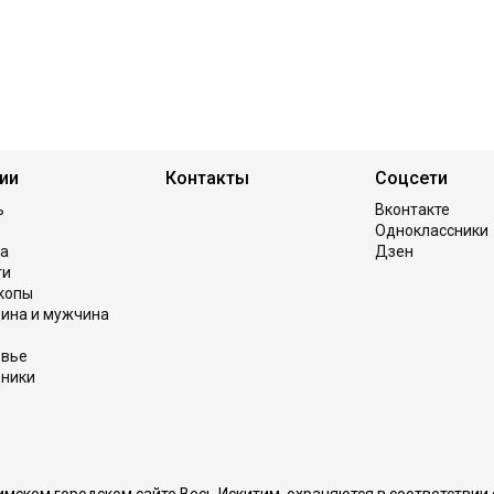
ии
Контакты
Соцсети
ь
Вконтакте
Одноклассники
а
Дзен
ги
копы
ина и мужчина
овье
ники