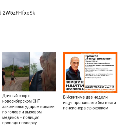
id:2W5zFHfxeSk
Дачный спор в
В Искитиме две недели
новосибирском СНТ
ищут пропавшего без вести
закончился ударом вилами
пенсионера с рюкзаком
по голове и вызовом
медиков – полиция
проводит поверку