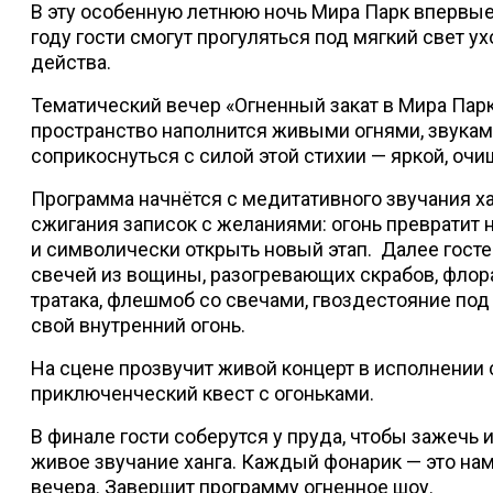
В эту особенную летнюю ночь Мира Парк впервые 
году гости смогут прогуляться под мягкий свет у
действа.
Тематический вечер «Огненный закат в Мира Парке
пространство наполнится живыми огнями, звукам
соприкоснуться с силой этой стихии — яркой, о
Программа начнётся с медитативного звучания ха
сжигания записок с желаниями: огонь превратит 
и символически открыть новый этап. Далее гост
свечей из вощины, разогревающих скрабов, флор
тратака, флешмоб со свечами, гвоздестояние по
свой внутренний огонь.
На сцене прозвучит живой концерт в исполнении 
приключенческий квест с огоньками.
В финале гости соберутся у пруда, чтобы зажечь 
живое звучание ханга. Каждый фонарик — это нам
вечера. Завершит программу огненное шоу.