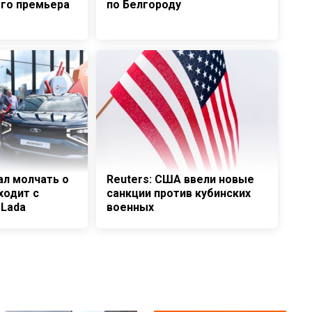
ого премьера
по Белгороду
ал молчать о
Reuters: США ввели новые
ходит с
санкции против кубинских
 Lada
военных