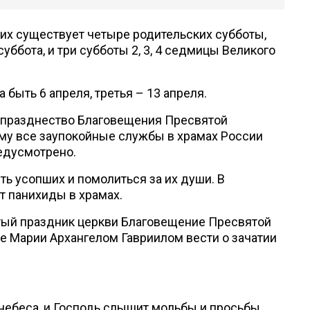
их существует четыре родительских субботы,
ббота, и три субботы 2, 3, 4 седмицы Великого
 быть 6 апреля, третья – 13 апреля.
едпразднество Благовещения Пресвятой
ому все заупокойные службы в храмах России
едусмотрено.
ть усопших и помолиться за их души. В
т панихиды в храмах.
тый праздник церкви Благовещение Пресвятой
 Марии Архангелом Гавриилом вести о зачатии
 небеса, и Господь слышит мольбы и просьбы