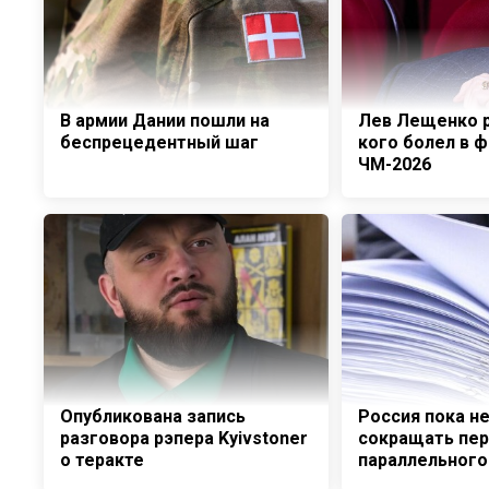
В армии Дании пошли на
Лев Лещенко р
беспрецедентный шаг
кого болел в 
ЧМ-2026
Опубликована запись
Россия пока н
разговора рэпера Kyivstoner
сокращать пе
о теракте
параллельного