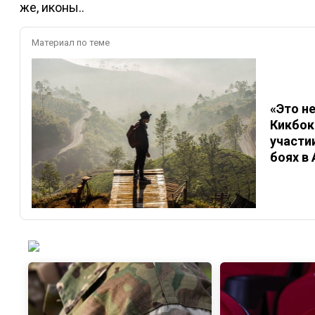
же, иконы..
Материал по теме
«Это н
Кикбок
участи
боях в