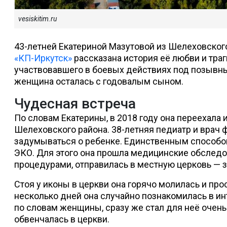
vesiskitim.ru
43-летней Екатериной Мазутовой из Шелеховского
«КП-Иркутск»
рассказана история её любви и траг
участвовавшего в боевых действиях под позывным
женщина осталась с годовалым сыном.
Чудесная встреча
По словам Екатерины, в 2018 году она переехала 
Шелеховского района. 38-летняя педиатр и врач 
задумываться о ребенке. Единственным способом
ЭКО. Для этого она прошла медицинские обследо
процедурами, отправилась в местную церковь — 
Стоя у иконы в церкви она горячо молилась и про
несколько дней она случайно познакомилась в и
по словам женщины, сразу же стал для неё очен
обвенчалась в церкви.