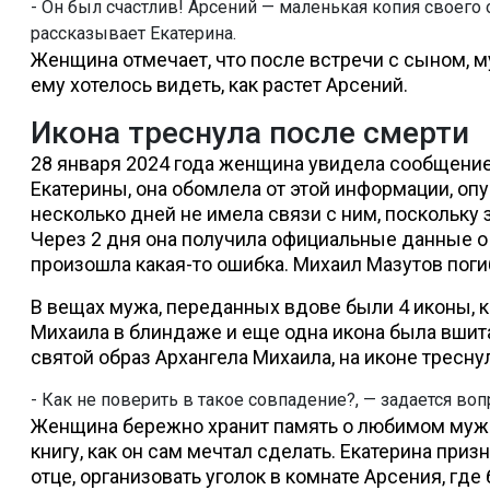
- Он был счастлив! Арсений — маленькая копия своего 
рассказывает Екатерина.
Женщина отмечает, что после встречи с сыном, м
ему хотелось видеть, как растет Арсений.
Икона треснула после смерти
28 января 2024 года женщина увидела сообщение 
Екатерины, она обомлела от этой информации, о
несколько дней не имела связи с ним, поскольку з
Через 2 дня она получила официальные данные о г
произошла какая-то ошибка. Михаил Мазутов пог
В вещах мужа, переданных вдове были 4 иконы,
Михаила в блиндаже и еще одна икона была вшита
святой образ Архангела Михаила, на иконе тресну
- Как не поверить в такое совпадение?, — задается во
Женщина бережно хранит память о любимом муже,
книгу, как он сам мечтал сделать. Екатерина приз
отце, организовать уголок в комнате Арсения, гд