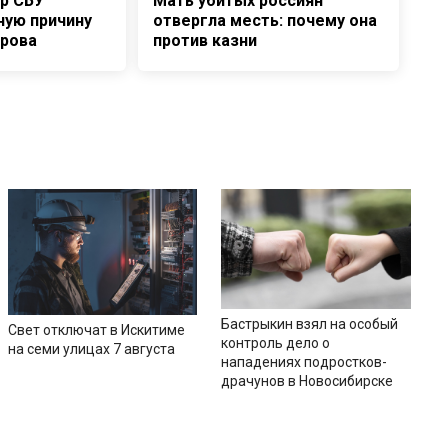
р СБУ
Мать убитых россиян
ную причину
отвергла месть: почему она
орова
против казни
Бастрыкин взял на особый
Свет отключат в Искитиме
контроль дело о
на семи улицах 7 августа
нападениях подростков-
драчунов в Новосибирске