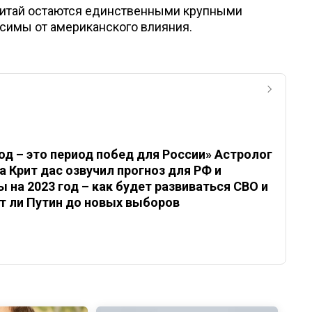
 Китай остаются единственными крупными
имы от американского влияния.
год – это период побед для России» Астролог
а Крит дас озвучил прогноз для РФ и
 на 2023 год – как будет развиваться СВО и
т ли Путин до новых выборов