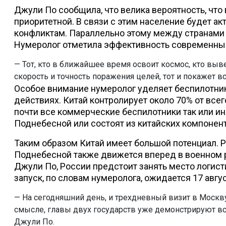
Джули По сообщила, что велика вероятность, что
приоритетной. В связи с этим население будет а
конфликтам. Параллельно этому между странами 
Нумеролог отметила эффективность современных
— Тот, кто в ближайшее время освоит космос, кто в
скорость и точность поражения целей, тот и покажет вс
Особое внимание нумеролог уделяет беспилотник
действиях. Китай контролирует около 70% от всег
почти все коммерческие беспилотники так или ин
Поднебесной или состоят из китайских компонен
Таким образом Китай имеет большой потенциал. 
Поднебесной также движется вперед в военном 
Джули По, России предстоит занять место логисти
запуск, по словам нумеролога, ожидается 17 авгус
— На сегодняшний день, и трехдневный визит в Москв
смысле, главы двух государств уже демонстрируют вс
Джули По.