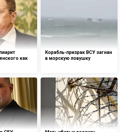
 пиарит
Корабль-призрак ВСУ загнан
енского как
в морскую ловушку