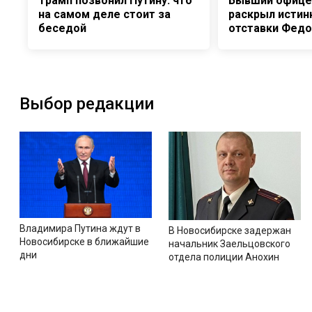
Трамп позвонил Путину: что
Бывший офице
на самом деле стоит за
раскрыл истин
беседой
отставки Фед
Выбор редакции
Владимира Путина ждут в
В Новосибирске задержан
Новосибирске в ближайшие
начальник Заельцовского
дни
отдела полиции Анохин