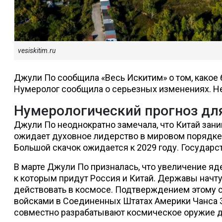
vesiskitim.ru
Джули По сообщила «Весь Искитим» о том, какое
Нумеролог сообщила о серьезных изменениях. Не
Нумерологический прогноз дл
Джули По неоднократно замечала, что Китай зан
ожидает духовное лидерство в мировом порядке.
Большой скачок ожидается к 2029 году. Государс
В марте Джули По призналась, что увеличение яд
к которым придут Россия и Китай. Державы начту
действовать в космосе. Подтверждением этому 
войсками в Соединенных Штатах Америки Чанса За
совместно разрабатывают космическое оружие 