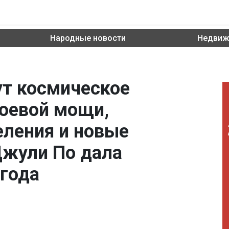
Народные новости
Недвиж
ут космическое
оевой мощи,
еления и новые
Джули По дала
 года