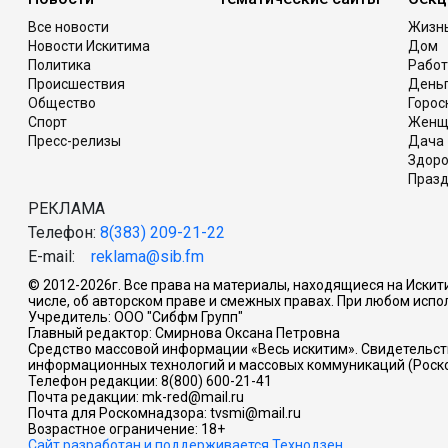
Все новости
Жизн
Новости Искитима
Дом
Политика
Работ
Происшествия
День
Общество
Горос
Спорт
Женщ
Пресс-релизы
Дача
Здор
Празд
РЕКЛАМА
Телефон:
8(383) 209-21-22
E-mail:
reklama@sib.fm
© 2012-2026г. Все права на материалы, находящиеся на Искит
числе, об авторском праве и смежных правах. При любом испол
Учредитель: ООО "Сибфм Групп"
Главный редактор: Смирнова Оксана Петровна
Средство массовой информации «Весь искитим». Свидетельств
информационных технологий и массовых коммуникаций (Роско
Телефон редакции: 8(800) 600-21-41
Почта редакции: mk-red@mail.ru
Почта для Роскомнадзора: tvsmi@mail.ru
Возрастное ограничение: 18+
Сайт разработан и поддерживается Технодзен