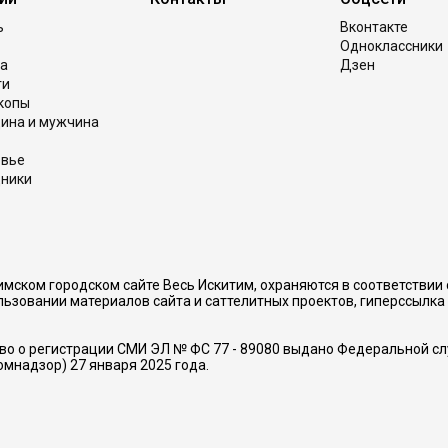
ь
Вконтакте
Одноклассники
а
Дзен
ги
копы
ина и мужчина
овье
ники
имском городском сайте Весь Искитим, охраняются в соответствии 
ьзовании материалов сайта и саттелитных проектов, гиперссылка (
о о регистрации СМИ ЭЛ № ФС 77 - 89080 выдано Федеральной слу
мнадзор) 27 января 2025 года.