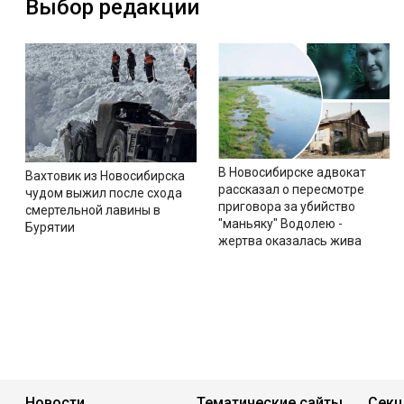
Выбор редакции
В Новосибирске адвокат
Вахтовик из Новосибирска
рассказал о пересмотре
чудом выжил после схода
приговора за убийство
смертельной лавины в
"маньяку" Водолею -
Бурятии
жертва оказалась жива
Новости
Тематические сайты
Секц