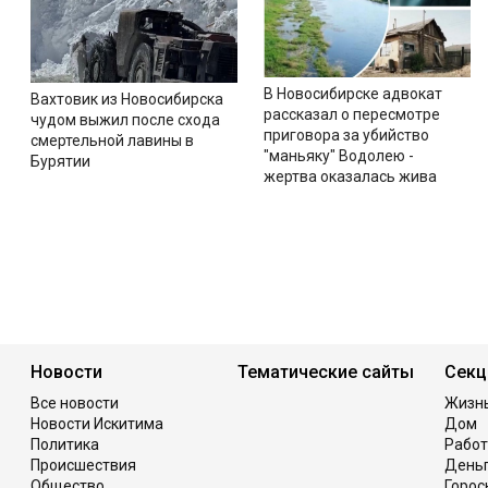
В Новосибирске адвокат
Вахтовик из Новосибирска
рассказал о пересмотре
чудом выжил после схода
приговора за убийство
смертельной лавины в
"маньяку" Водолею -
Бурятии
жертва оказалась жива
Новости
Тематические сайты
Секц
Все новости
Жизн
Новости Искитима
Дом
Политика
Работ
Происшествия
День
Общество
Горос