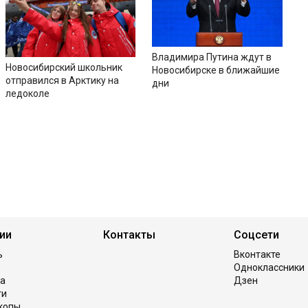
Владимира Путина ждут в
Новосибирский школьник
Новосибирске в ближайшие
отправился в Арктику на
дни
ледоколе
ии
Контакты
Соцсети
ь
Вконтакте
Одноклассники
а
Дзен
ги
копы