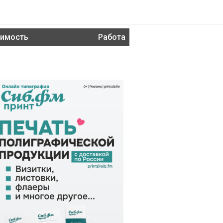
имость
Работа