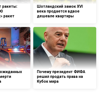
 ракеты:
Шотландский замок XVI
00
века продается вдвое
» ракет
дешевле квартиры
еожиданных
Почему президент ФИФА
мерти
решил продать права на
а
Кубок мира