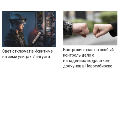
Бастрыкин взял на особый
Свет отключат в Искитиме
контроль дело о
на семи улицах 7 августа
нападениях подростков-
драчунов в Новосибирске
ии
Контакты
Соцсети
ь
Вконтакте