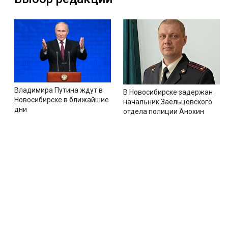
Владимира Путина ждут в
В Новосибирске задержан
Новосибирске в ближайшие
начальник Заельцовского
дни
отдела полиции Анохин
Новости
Тематические сайты
Секц
Все новости
Жизн