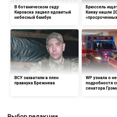
В ботаническом саду
Брюссель ищет
Кировска зацвел ядовитый
Киеву нашли 2
небесный бамбук
«просроченных
ВСУ захватили в плен
WP узнала о н
правнука Брежнева
подробностя с
сенатора Грэм
Выбор редакции