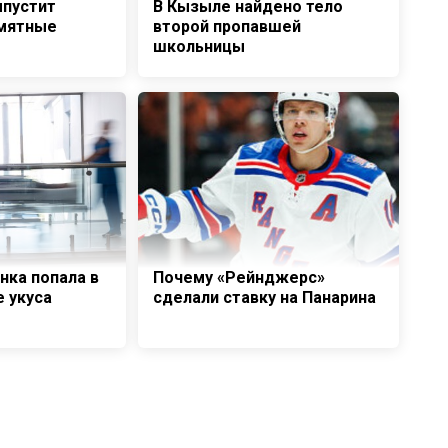
ыпустит
В Кызыле найдено тело
мятные
второй пропавшей
школьницы
нка попала в
Почему «Рейнджерс»
е укуса
сделали ставку на Панарина