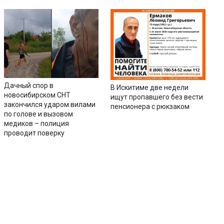
Дачный спор в
В Искитиме две недели
новосибирском СНТ
ищут пропавшего без вести
закончился ударом вилами
пенсионера с рюкзаком
по голове и вызовом
медиков – полиция
проводит поверку
ии
Контакты
Соцсети