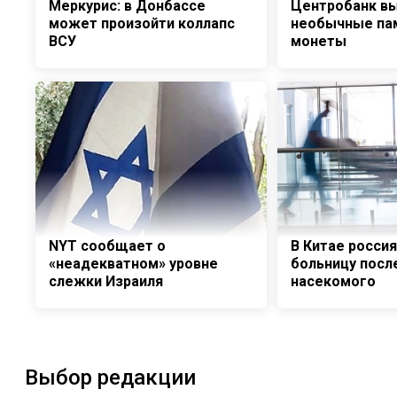
Меркурис: в Донбассе
Центробанк в
может произойти коллапс
необычные па
ВСУ
монеты
NYT сообщает о
В Китае россия
«неадекватном» уровне
больницу посл
слежки Израиля
насекомого
Выбор редакции