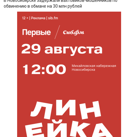
В Новосибирске задержали вахтовиков-мошенников по
обвинению в обмане на 30 млн рублей