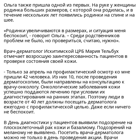
Ольга также пришла одной из первых. На руке у женщины
родинка больших размеров, с которой она родилась, и в
течение нескольких лет появились родинки на спине и на
шее.
«Родинки увеличиваются в размерах, и ситуация меня
беспокоит, - говорит Ольга. – Среди родственников
проблем не было, но провериться, считаю, нужно».
Врач-дерматолог Искитимской ЦРБ Мария Тельбух
отмечает возросшую заинтересованность пациентов в
проверке состояния своей кожи.
- Только за апрель на профилактический осмотр ко мне
пришли 42 человека. Из них 10, после проведения
дерматоскопии, были направлены на консультацию к
врачу-онкологу. Онкологические заболевания кожи
успешно поддаются лечению при условии их
диагностирования на ранних этапах. Поэтому люди в
возрасте от 40 лет должны посещать дерматолога
ежегодно с профилактической целью. Даже если ничего
не беспокоит.
В День диагностики у пациентов выявили подозрение на
плоскоклеточный рак кожи и базалиому. Подозрений на
меланому не выявлено. Посетить врача-дерматолога
можно не только в день проведения акции. Врачи