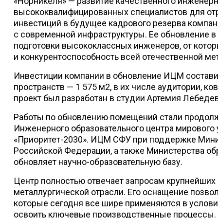
«Норникеля» — развитие качественного инженерн
высококвалифицированных специалистов для отра
инвестиций в будущее кадрового резерва компан
с современной инфраструктуры. Ее обновление 
подготовки высококлассных инженеров, от котор
и конкурентоспособность всей отечественной мет
Инвестиции компании в обновление ИЦМ состави
пространств — 1 575 м2, в их числе аудитории, ков
проект был разработан в студии Артемия Лебедев
Работы по обновлению помещений стали продолж
Инженерного образовательного центра мирового 
«Приоритет-2030». ИЦМ СФУ при поддержке Мини
Российской Федерации, а также Министерства об
обновляет научно-образовательную базу.
Центр полностью отвечает запросам крупнейших
металлургической отрасли. Его оснащение позвол
которые сегодня все шире применяются в условия
освоить ключевые производственные процессы. 