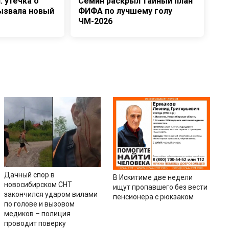
: утечка о
Семин раскрыл тайный план
ызвала новый
ФИФА по лучшему голу
ЧМ-2026
Дачный спор в
В Искитиме две недели
новосибирском СНТ
ищут пропавшего без вести
закончился ударом вилами
пенсионера с рюкзаком
по голове и вызовом
медиков – полиция
проводит поверку