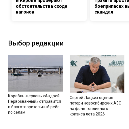
В Кирове проверяют
Трамп в ярости
обстоятельства схода
боеприпасах в
вагонов
скандал
Выбор редакции
Корабль-церковь «Андрей
Сергей Лацких оценил
Первозванный» отправится
потери новосибирских АЗС
в благотворительный рейс
на фоне топливного
по селам
кризиса лета 2026