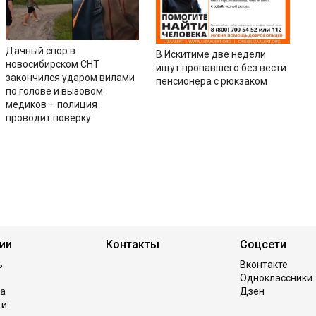
Дачный спор в
В Искитиме две недели
новосибирском СНТ
ищут пропавшего без вести
закончился ударом вилами
пенсионера с рюкзаком
по голове и вызовом
медиков – полиция
проводит поверку
ии
Контакты
Соцсети
ь
Вконтакте
Одноклассники
а
Дзен
ги