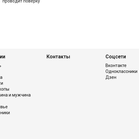
проводит поверку
ии
Контакты
Соцсети
ь
Вконтакте
Одноклассники
а
Дзен
ги
копы
ина и мужчина
овье
ники