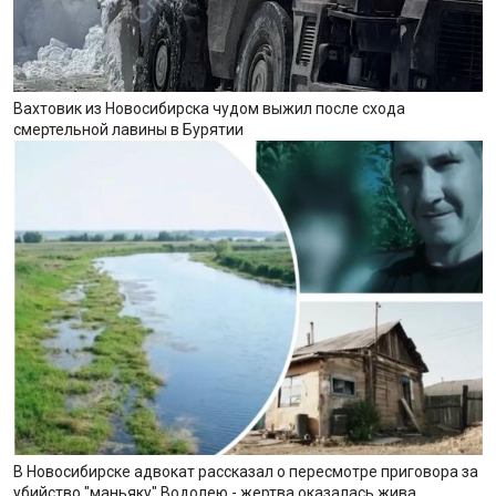
Вахтовик из Новосибирска чудом выжил после схода
смертельной лавины в Бурятии
В Новосибирске адвокат рассказал о пересмотре приговора за
убийство "маньяку" Водолею - жертва оказалась жива