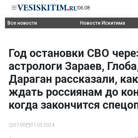
06.08
Все новости
Новости Искитима
Год остановки СВО чере
астрологи Зараев, Глоба
Дараган рассказали, ка
ждать россиянам до кон
когда закончится спецо
07:00
31.03.2024