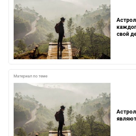
Астрол
каждог
свой д
Материал по теме
Астрол
являют