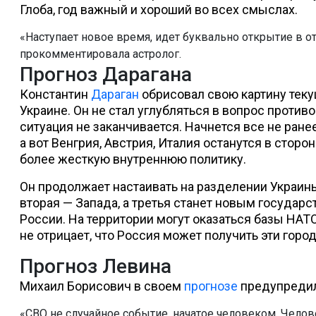
Глоба, год важный и хороший во всех смыслах.
«Наступает новое время, идет буквально открытие в 
прокомментировала астролог.
Прогноз Дарагана
Константин
Дараган
обрисовал свою картину теку
Украине. Он не стал углубляться в вопрос противо
ситуация не заканчивается. Начнется все не ране
а вот Венгрия, Австрия, Италия останутся в сторо
более жесткую внутреннюю политику.
Он продолжает настаивать на разделении Украины
вторая — Запада, а третья станет новым государс
России. На территории могут оказаться базы НАТО
не отрицает, что Россия может получить эти горо
Прогноз Левина
Михаил Борисович в своем
прогнозе
предупредил
«СВО не случайное событие, начатое человеком. Челове