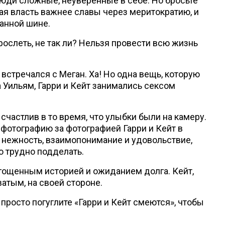
юди сложные, неуверенные в себе. Но бросьте
ская власть важнее славы через меритократию, и
анной шине.
рослеть, не так ли? Нельзя провести всю жизнь
 встречался с Меган. Ха! Но одна вещь, которую
а Уильям, Гарри и Кейт занимались сексом
 счастлив в то время, что улыбки были на камеру.
фотографию за фотографией Гарри и Кейт в
я нежность, взаимопонимание и удовольствие,
но трудно подделать.
гощенным историей и ожиданием долга. Кейт,
атым, на своей стороне.
 просто погуглите «Гарри и Кейт смеются», чтобы