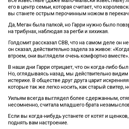
Все известные (даже мало-мальски известные) л
его в центр семьи, которая считает, что королев
вы станете острым перочинным ножом в перекач
Да, Меган была палкой, но Гарри нужно было повз
на трибунах, наблюдая за регби и хихикая.
Голдсмит рассказал CBB, что на самом деле он не
он сказал, действительно задела за живое: «Когд
втроем, они выглядели очень комфортно вместе».
В наши дни Гарри отрицает, что он когда-либо был
Но, оглядываясь назад, мы действительно видим 
истерике. В обществе друг друга царит искрення
которые так же легко носить, как старый свитер, 
Уильям всегда выглядел более сдержанным, отя
несомненно, считала младшего брата незамыслов
Если вы когда-нибудь устанете от котят и щенков,
поднять вам настроение.