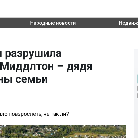
Народные новости
Недвиж
н разрушила
 Миддлтон – дядя
ны семьи
ло повзрослеть, не так ли?