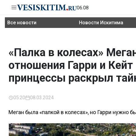
06.08
Все новости
Новости Искитима
«Палка в колесах» Мега
отношения Гарри и Кейт
принцессы раскрыл тай
05:20
08.03.2024
Меган была «палкой в колесах», но Гарри нужно бы