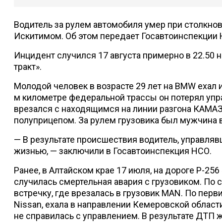
Водитель за рулем автомобиля умер при столкнов
Искитимом. Об этом передает Госавтоинспекции 
Инцидент случился 17 августа примерно в 22.50 
тракт».
Молодой человек в возрасте 29 лет на BMW ехал 
м километре федеральной трассы он потерял уп
врезался с находящимся на линии разгона КАМАЗ
полуприцепом. За рулем грузовика был мужчина в
— В результате происшествия водитель, управля
жизнью, — заключили в Госавтоинспекция НСО.
Ранее, в Алтайском крае 17 июля, на дороге Р-25
случилась смертельная авария с грузовиком. По 
встречку, где врезалась в грузовик MAN. По пер
Nissan, ехала в направлении Кемеровской области
не справилась с управлением. В результате ДТП ж