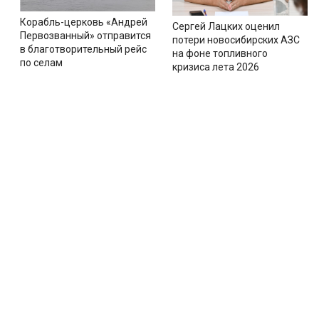
Корабль-церковь «Андрей
Сергей Лацких оценил
Первозванный» отправится
потери новосибирских АЗС
в благотворительный рейс
на фоне топливного
по селам
кризиса лета 2026
Новости
Тематические сайты
Секц
Все новости
Жизн
Новости Искитима
Дом
Политика
Работ
Происшествия
День
Общество
Горос
Спорт
Женщ