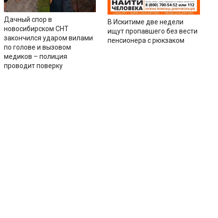
Дачный спор в
В Искитиме две недели
новосибирском СНТ
ищут пропавшего без вести
закончился ударом вилами
пенсионера с рюкзаком
по голове и вызовом
медиков – полиция
проводит поверку
ии
Контакты
Соцсети
ь
Вконтакте
Одноклассники
а
Дзен
ги
копы
ина и мужчина