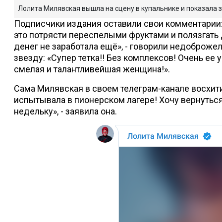
Лолита Милявская вышла на сцену в купальнике и показала з
Подписчики издания оставили свои комментарии: 
это потрясти переспелыми фруктами и полязгать 
денег не заработала ещё», - говорили недоброж
звезду: «Супер тетка!! Без комплексов! Очень ее
смелая и талантливейшая женщина!».
Сама Милявская в своем телеграм-канале восхити
испытывала в пионерском лагере! Хочу вернуться н
недельку», - заявила она.