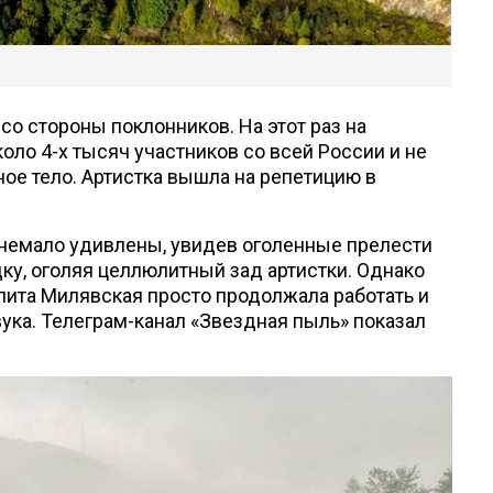
со стороны поклонников. На этот раз на
оло 4-х тысяч участников со всей России и не
ое тело. Артистка вышла на репетицию в
 немало удивлены, увидев оголенные прелести
дку, оголяя целлюлитный зад артистки. Однако
лита Милявская просто продолжала работать и
вука. Телеграм-канал «Звездная пыль» показал