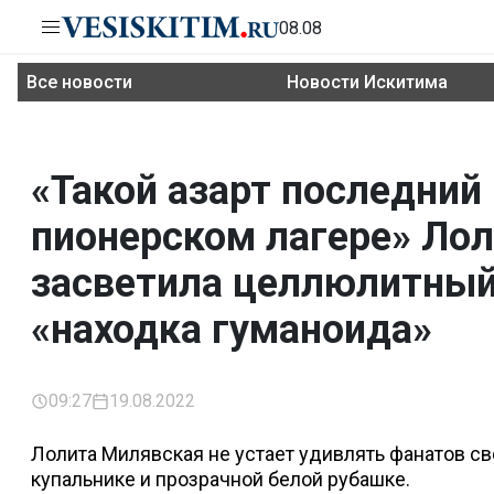
08.08
Все новости
Новости Искитима
«Такой азарт последний
пионерском лагере» Ло
засветила целлюлитный 
«находка гуманоида»
09:27
19.08.2022
Лолита Милявская не устает удивлять фанатов св
купальнике и прозрачной белой рубашке.