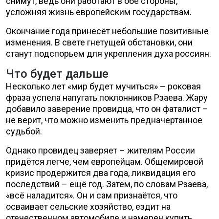
снимут, ведь они работают в обе стороны,
усложняя жизнь европейским государствам.
Окончание года принесёт небольшие позитивные
изменения. В свете гнетущей обстановки, они
станут подспорьем для укрепления духа россиян.
Что будет дальше
Несколько лет «мир будет мучиться» – роковая
фраза успела напугать поклонников Рзаева. Жару
добавило заверение провидца, что он фаталист –
не верит, что можно изменить предначертанное
судьбой.
Однако провидец заверяет – жителям России
придётся легче, чем европейцам. Общемировой
кризис продержится два года, ликвидация его
последствий – ещё год. Затем, по словам Рзаева,
«всё наладится». Он и сам признаётся, что
осваивает сельские хозяйство, ездит на
отечественном автомобиле и намерен купить