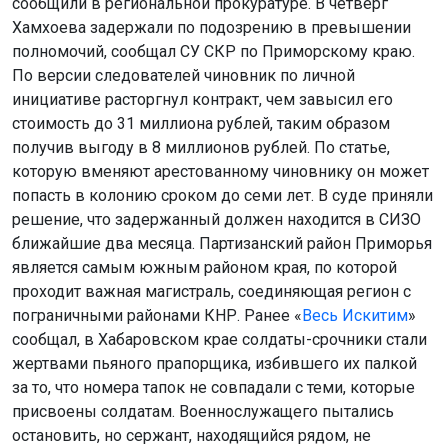
сообщили в региональной прокуратуре. В четверг
Хамхоева задержали по подозрению в превышении
полномочий, сообщал СУ СКР по Приморскому краю.
По версии следователей чиновник по личной
инициативе расторгнул контракт, чем завысил его
стоимость до 31 миллиона рублей, таким образом
получив выгоду в 8 миллионов рублей. По статье,
которую вменяют арестованному чиновнику он может
попасть в колонию сроком до семи лет. В суде приняли
решение, что задержанный должен находится в СИЗО
ближайшие два месяца. Партизанский район Приморья
является самым южным районом края, по которой
проходит важная магистраль, соединяющая регион с
пограничными районами КНР. Ранее «
Весь Искитим
»
сообщал, в Хабаровском крае солдаты-срочники стали
жертвами пьяного прапорщика, избившего их палкой
за то, что номера тапок не совпадали с теми, которые
присвоены солдатам. Военнослужащего пытались
остановить, но сержант, находящийся рядом, не