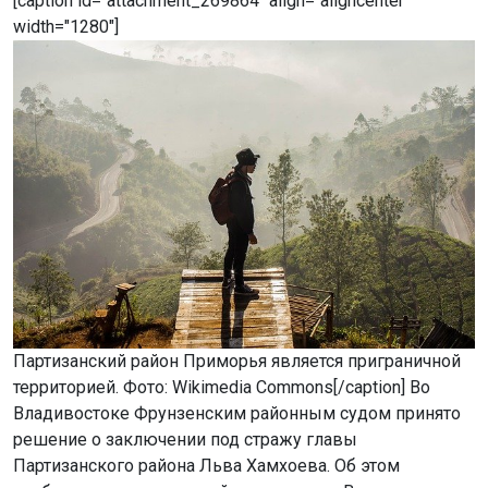
[caption id="attachment_269864" align="aligncenter"
width="1280"]
Партизанский район Приморья является приграничной
территорией. Фото: Wikimedia Commons[/caption] Во
Владивостоке Фрунзенским районным судом принято
решение о заключении под стражу главы
Партизанского района Льва Хамхоева. Об этом